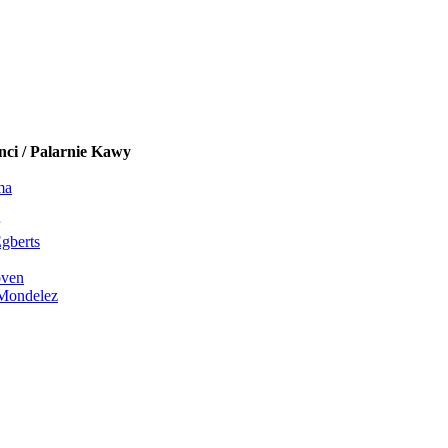
ci / Palarnie Kawy
ma
gberts
oven
 Mondelez